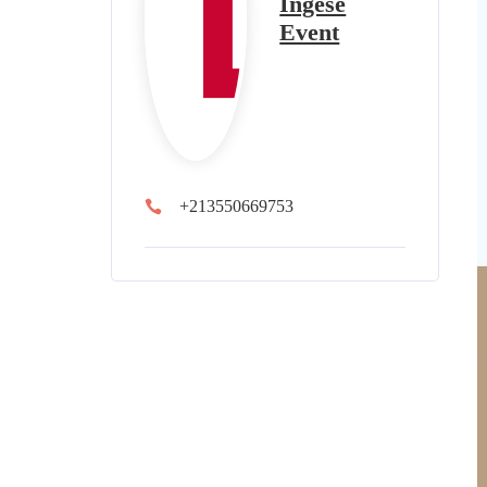
Ingese
Event
+213550669753